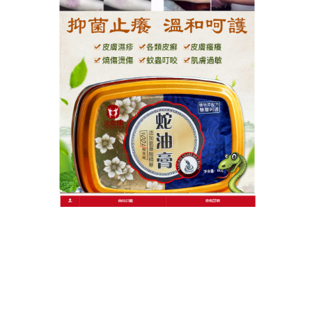
作
發
分
admin
2025 年 10 月 24 日
燙傷除疤藥膏
者
佈
類
日
期:
文
上一篇文章
章
燒燙傷處理方法天然草本力量大，燒
上
一
燙傷止痛癒合佳
導
篇
覽
文
章:
下一篇文章
無刺激護嬌肌，燙傷急救首選燒傷藥
下
一
膏
篇