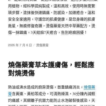
用植物，經科學提純製成，溫和高效，使用時無需繁
瑣步驟，塗抹後快速鎮痛、防感染，加速癒合，溫和
安全全家適用，守護您的肌膚健康，是您身邊的肌膚
救星，無痕修復奇蹟，燙傷藥膏天然中草藥配方，燙
傷一抹鎮痛，3天結痂7天癒合，告別疤痕困擾！
發
分
2026 年 7 月 6 日
燙傷藥膏
佈
類
日
期:
燒傷藥膏草本護膚傷，輕鬆應
對燒燙傷
熱油或沸水造成的廚房燙傷，首重鎮痛消炎，
燒傷藥
膏
含黃連、黃柏等成分，可清熱燥濕，30分鐘內減輕
灼痛感，其銀離子抗菌力能防止水泡破裂後感染，天