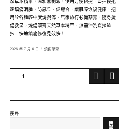
然草本精華，溫和無刺激，使用方便快捷，塗抹後迅
速鎮痛消腫，防感染、促癒合，讓肌膚恢復健康，適
用於各種輕中度燒燙傷，居家旅行必備藥膏，隨身燙
傷救星，燒傷藥膏天然草本精華，無需沖洗直接塗
抹，快速鎮痛修復見效快！
發
分
2026 年 7 月 6 日
燒傷藥膏
佈
類
日
期:
文
頁次
1
下一
章
頁
分
搜尋
頁
搜
尋