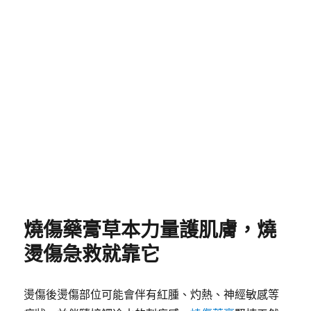
染+生肌三合一功效，藥膏中的紫草、黃芩成分能有效
殺滅創面細菌，減少化膿風險；同時添加蜂蠟等滋養
成分，促進傷口細胞再生，縮短癒合時間，使用時無
需清洗傷口，直接塗抹即可，藥膏會自動形成透氣保
護膜，不影響日常活動，無論是廚房燙傷、艾灸灼
傷，這款燙傷除疤藥膏都能快速發揮作用，讓您遠離
燒燙傷帶來的困擾。
發
分
2026 年 7 月 18 日
燙傷除疤藥膏
佈
類
日
期:
燒傷藥膏草本力量護肌膚，燒
燙傷急救就靠它
燙傷後燙傷部位可能會伴有紅腫、灼熱、神經敏感等