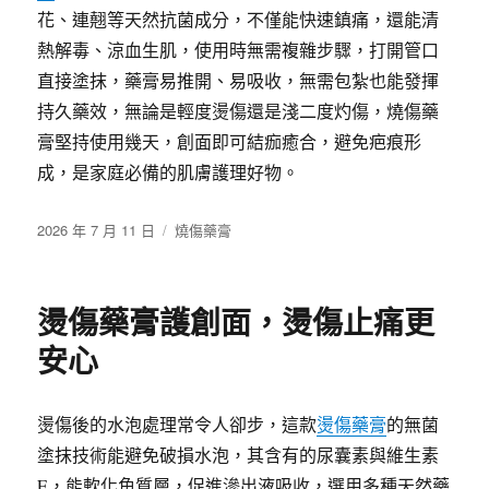
花、連翹等天然抗菌成分，不僅能快速鎮痛，還能清
熱解毒、涼血生肌，使用時無需複雜步驟，打開管口
直接塗抹，藥膏易推開、易吸收，無需包紮也能發揮
持久藥效，無論是輕度燙傷還是淺二度灼傷，燒傷藥
膏堅持使用幾天，創面即可結痂癒合，避免疤痕形
成，是家庭必備的肌膚護理好物。
發
分
2026 年 7 月 11 日
燒傷藥膏
佈
類
日
期:
燙傷藥膏護創面，燙傷止痛更
安心
燙傷後的水泡處理常令人卻步，這款
燙傷藥膏
的無菌
塗抹技術能避免破損水泡，其含有的尿囊素與維生素
E，能軟化角質層，促進滲出液吸收，選用多種天然藥