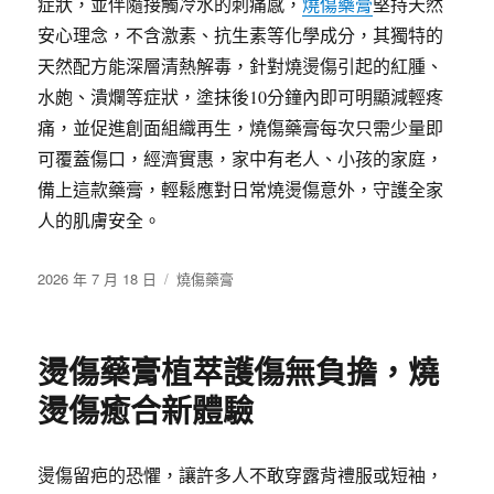
症狀，並伴隨接觸冷水的刺痛感，
燒傷藥膏
堅持天然
安心理念，不含激素、抗生素等化學成分，其獨特的
天然配方能深層清熱解毒，針對燒燙傷引起的紅腫、
水皰、潰爛等症狀，塗抹後10分鐘內即可明顯減輕疼
痛，並促進創面組織再生，燒傷藥膏每次只需少量即
可覆蓋傷口，經濟實惠，家中有老人、小孩的家庭，
備上這款藥膏，輕鬆應對日常燒燙傷意外，守護全家
人的肌膚安全。
發
分
2026 年 7 月 18 日
燒傷藥膏
佈
類
日
期:
燙傷藥膏植萃護傷無負擔，燒
燙傷癒合新體驗
燙傷留疤的恐懼，讓許多人不敢穿露背禮服或短袖，