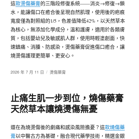
這
款燙傷藥膏
的三階段修復系統——消炎→修復→鎖
水，能讓傷口在癒合後呈現自然肌理，使用後的疤痕
寬度僅為對照組的1/5，色差值降低42%，以天然草本
為核心，無添加化學成分，溫和護膚，適用於各類膚
質，包括嬰幼兒及敏感肌人群，使用時輕塗創面，快
速鎮痛、消腫、防感染，燙傷藥膏促進傷口癒合，讓
燒燙傷護理更簡單、更安心。
發
分
2026 年 7 月 11 日
燙傷藥膏
佈
類
日
期:
止痛生肌一步到位，燒傷藥膏
天然草本讓燒燙傷無憂
還在為燒燙傷後的劇痛和感染風險擔憂？這
款燒傷藥
膏
以中醫古方為基礎，融合現代藥學技術，精選金銀